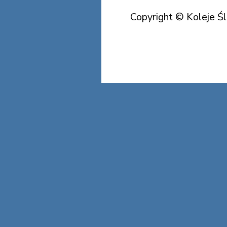
Copyright © Koleje Ś
Koleje Śląska Cieszyńs
Koleje Śląska Cieszyńs
Koleje Śląska Cieszyńs
Koleje Ś