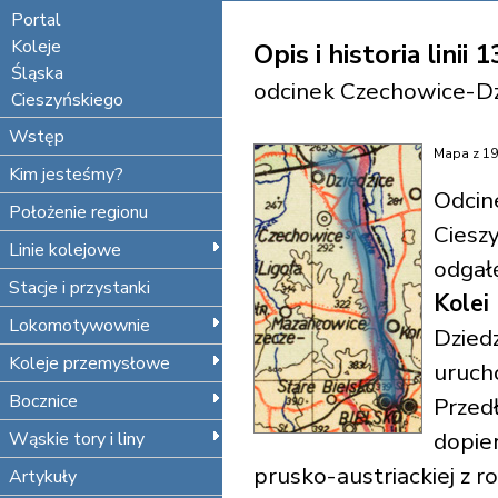
Portal
Koleje
Opis i historia linii 
Śląska
odcinek Czechowice-Dz
Cieszyńskiego
Wstęp
Mapa z 19
Kim jesteśmy?
Odcine
Położenie regionu
Ciesz
Linie kolejowe
odgał
Stacje i przystanki
Kolei
Lokomotywownie
Dziedz
Koleje przemysłowe
uruch
Bocznice
Przedł
dopie
Wąskie tory i liny
prusko-austriackiej z 
Artykuły