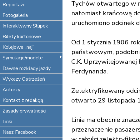
Tychów otwartego w ro
Reportaże
natomiast krańcową do 
Fotogaleria
uruchomiono odcinek d
Interaktywny Słupek
Bilety kartonowe
Od 1 stycznia 1906 rok
Kolejowe „naj”
państwowym, podobnie 
Symulacje/modele
C.K. Uprzywilejowanej 
Dawne rozkłady jazdy
Ferdynanda.
Wykazy Ostrzeżeń
Autorzy
Zelektryfikowany odcin
otwarto 29 listopada 
Kontakt z redakcją
Zasady prywatności
Linia ma obecnie znacz
Linki
przeznaczenie pasażer
Nasz Facebook
w całości zelektryfiko