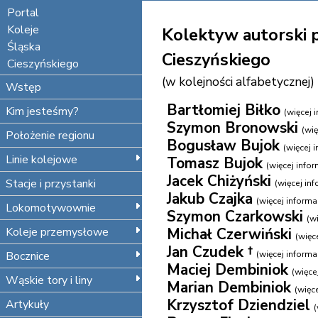
Portal
Koleje
Kolektyw autorski p
Śląska
Cieszyńskiego
Cieszyńskiego
(w kolejności alfabetycznej)
Wstęp
Bartłomiej Biłko
Kim jesteśmy?
(więcej i
Szymon Bronowski
(wię
Położenie regionu
Bogusław Bujok
(więcej i
Linie kolejowe
Tomasz Bujok
(więcej inform
Jacek Chiżyński
Stacje i przystanki
(więcej info
Jakub Czajka
(więcej informacj
Lokomotywownie
Szymon Czarkowski
(wi
Koleje przemysłowe
Michał Czerwiński
(więce
Jan Czudek †
Bocznice
(więcej informacj
Maciej Dembiniok
(więcej
Wąskie tory i liny
Marian Dembiniok
(więce
Krzysztof Dziendziel
Artykuły
(