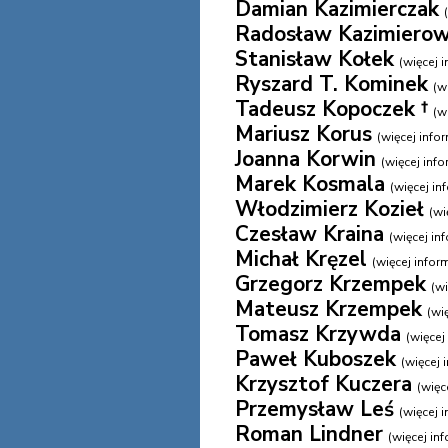
Damian Kazimierczak
Radosław Kazimierow
Stanisław Kołek
(więcej i
Ryszard T. Kominek
(wi
Tadeusz Kopoczek †
(wi
Mariusz Korus
(więcej inform
Joanna Korwin
(więcej infor
Marek Kosmala
(więcej inf
Włodzimierz Kozieł
(wi
Czesław Kraina
(więcej inf
Michał Kręzel
(więcej informa
Grzegorz Krzempek
(wi
Mateusz Krzempek
(wię
Tomasz Krzywda
(więcej 
Paweł Kuboszek
(więcej i
Krzysztof Kuczera
(więce
Przemysław Leś
(więcej i
Roman Lindner
(więcej inf