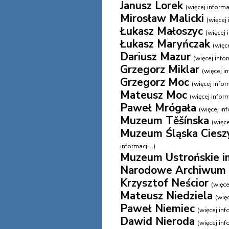
Janusz Lorek
(więcej informac
Mirosław Malicki
(więcej 
Łukasz Małoszyc
(więcej i
Łukasz Maryńczak
(więce
Dariusz Mazur
(więcej infor
Grzegorz Miklar
(więcej in
Grzegorz Moc
(więcej inform
Mateusz Moc
(więcej informa
Paweł Mrógała
(więcej inf
Muzeum Těšínska
(więce
Muzeum Śląska Cieszy
informacji...)
Muzeum Ustrońskie im
Narodowe Archiwum 
Krzysztof Neścior
(więcej
Mateusz Niedziela
(więc
Paweł Niemiec
(więcej info
Dawid Nieroda
(więcej info