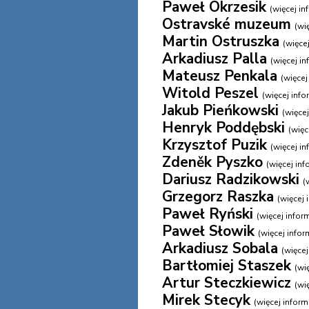
Paweł Okrzesik
(więcej inf
Ostravské muzeum
(wię
Martin Ostruszka
(więcej
Arkadiusz Palla
(więcej inf
Mateusz Penkala
(więcej 
Witold Peszel
(więcej infor
Jakub Pieńkowski
(więcej
Henryk Poddębski
(więce
Krzysztof Puzik
(więcej inf
Zdeněk Pyszko
(więcej info
Dariusz Radzikowski
(
Grzegorz Raszka
(więcej i
Paweł Ryński
(więcej informa
Paweł Słowik
(więcej inform
Arkadiusz Sobala
(więcej
Bartłomiej Staszek
(wię
Artur Steczkiewicz
(wię
Mirek Stecyk
(więcej informa