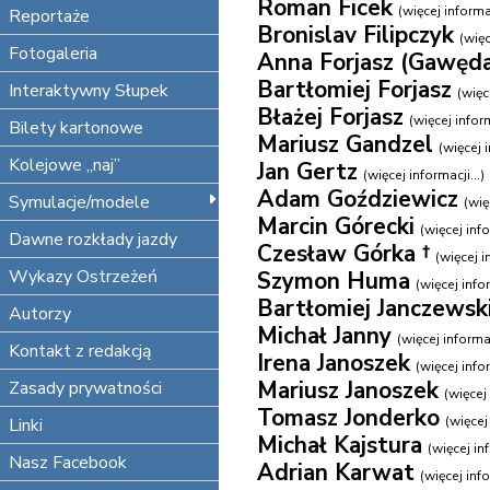
Roman Ficek
(więcej informac
Reportaże
Bronislav Filipczyk
(więc
Fotogaleria
Anna Forjasz (Gawęd
Bartłomiej Forjasz
Interaktywny Słupek
(więce
Błażej Forjasz
(więcej inform
Bilety kartonowe
Mariusz Gandzel
(więcej i
Kolejowe „naj”
Jan Gertz
(więcej informacji...)
Adam Goździewicz
Symulacje/modele
(wię
Marcin Górecki
(więcej info
Dawne rozkłady jazdy
Czesław Górka †
(więcej i
Wykazy Ostrzeżeń
Szymon Huma
(więcej infor
Bartłomiej Janczewsk
Autorzy
Michał Janny
(więcej informac
Kontakt z redakcją
Irena Janoszek
(więcej infor
Mariusz Janoszek
Zasady prywatności
(więcej 
Tomasz Jonderko
(więcej 
Linki
Michał Kajstura
(więcej inf
Nasz Facebook
Adrian Karwat
(więcej info