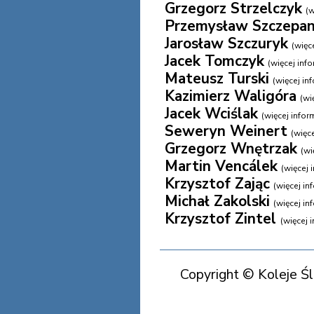
Grzegorz Strzelczyk
(w
Przemysław Szczepa
Jarosław Szczuryk
(więce
Jacek Tomczyk
(więcej infor
Mateusz Turski
(więcej inf
Kazimierz Waligóra
(wię
Jacek Wciślak
(więcej inform
Seweryn Weinert
(więce
Grzegorz Wnętrzak
(wi
Martin Vencálek
(więcej i
Krzysztof Zając
(więcej inf
Michał Zakolski
(więcej inf
Krzysztof Zintel
(więcej i
Copyright © Koleje Ś
Koleje Śląska Cieszyńs