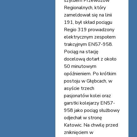
szyldem Przewozów
Regionalnych, który
zameldował się na linii
191, był skład pociągu
Regio 319 prowadzony
elektrycznym zespołem
trakcyjnym EN57-958.
Pociąg na stację
docelową dotarł z około
50 minutowym
opóźnieniem. Po krótkim
postoju w Głębcach, w
asyście trzech
pasjonatów kolei oraz
garstki kolejarzy EN57-
958 jako pociąg służbowy
odjechał w stronę
Katowic. Na chwilę przed
zniknięciem w