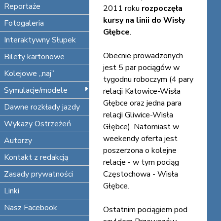
Reportaże
2011 roku
rozpoczęła
kursy na linii do Wisły
Fotogaleria
Głębce
.
Interaktywny Słupek
Obecnie prowadzonych
Bilety kartonowe
jest 5 par pociągów w
Kolejowe „naj”
tygodnu roboczym (4 pary
Symulacje/modele
relacji Katowice-Wisła
Głębce oraz jedna para
Dawne rozkłady jazdy
relacji Gliwice-Wisła
Wykazy Ostrzeżeń
Głębce). Natomiast w
weekendy oferta jest
Autorzy
poszerzona o kolejne
Kontakt z redakcją
relacje - w tym pociąg
Zasady prywatności
Częstochowa - Wisła
Głębce.
Linki
Nasz Facebook
Ostatnim pociągiem pod