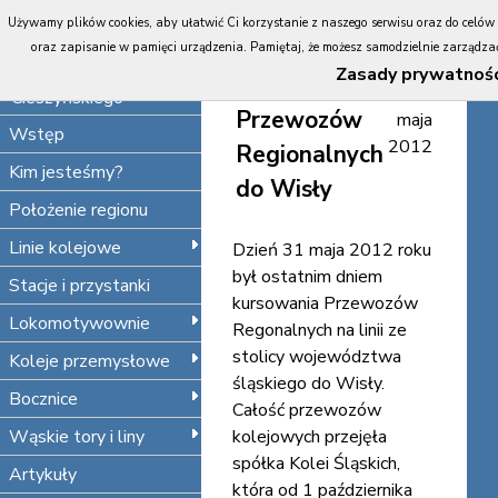
Portal
Używamy plików cookies, aby ułatwić Ci korzystanie z naszego serwisu oraz do celów st
Koleje
Ostatnie
oraz zapisanie w pamięci urządzenia. Pamiętaj, że możesz samodzielnie zarządzać 
Śląska
Zasady prywatnośc
pociągi
31
Cieszyńskiego
Przewozów
maja
Wstęp
2012
Regionalnych
Kim jesteśmy?
do Wisły
Położenie regionu
Linie kolejowe
Dzień 31 maja 2012 roku
był ostatnim dniem
Stacje i przystanki
kursowania Przewozów
Lokomotywownie
Regonalnych na linii ze
stolicy województwa
Koleje przemysłowe
śląskiego do Wisły.
Bocznice
Całość przewozów
Wąskie tory i liny
kolejowych przejęła
spółka Kolei Śląskich,
Artykuły
która od 1 października