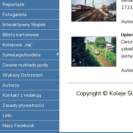
semaf
Reportaże
1721+
Fotogaleria
Autor
Interaktywny Słupek
Bilety kartonowe
lipie
Ciesz
Kolejowe „naj”
szkie
Symulacje/modele
(osta
Dawne rozkłady jazdy
Autor
Wykazy Ostrzeżeń
Autorzy
Copyright © Koleje Ś
Kontakt z redakcją
Koleje Śląska Cieszyńs
Zasady prywatności
Koleje Śląska Cieszyńs
Linki
Koleje Śląska Cieszyńs
Nasz Facebook
Koleje Ś