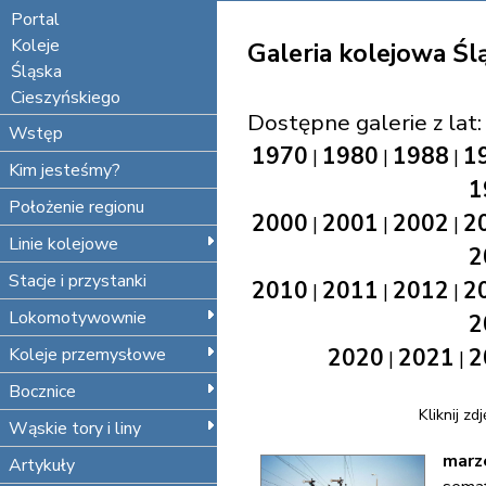
Portal
Koleje
Galeria kolejowa Śl
Śląska
Cieszyńskiego
Dostępne galerie z lat:
Wstęp
1970
1980
1988
1
|
|
|
Kim jesteśmy?
1
Położenie regionu
2000
2001
2002
2
|
|
|
Linie kolejowe
2
Stacje i przystanki
2010
2011
2012
2
|
|
|
Lokomotywownie
2
Koleje przemysłowe
2020
2021
2
|
|
Bocznice
Kliknij zd
Wąskie tory i liny
marz
Artykuły