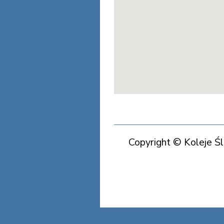
Copyright © Koleje Ś
Koleje Śląska Cieszyńs
Koleje Śląska Cieszyńs
Koleje Śląska Cieszyńs
Koleje Ś