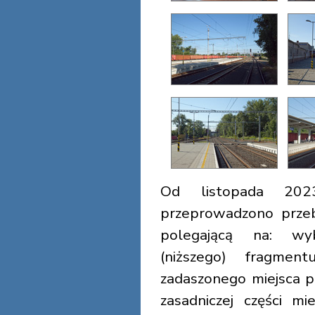
Od listopada 20
przeprowadzono prz
polegającą na: wyb
(niższego) fragme
zadaszonego miejsca 
zasadniczej części mi