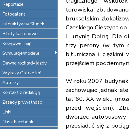
tragicznego wskutek 
Reportaże
torowiska zbudowan
Fotogaleria
brukselskim zlokalizo
Interaktywny Słupek
Czeskiego Cieszyna do
Bilety kartonowe
i Lutynię Dolną. Dla
Kolejowe „naj”
trzy perony (w tym 
Symulacje/modele
bitumiczną i ciężkim
przejściem podziemnym
Dawne rozkłady jazdy
Wykazy Ostrzeżeń
W roku 2007 budynek 
Autorzy
zachowując jednak el
Kontakt z redakcją
lat 60. XX wieku (moz
Zasady prywatności
przed wejściem). Z
Linki
dworzec autobusowy 
Nasz Facebook
przesiadać się z poci