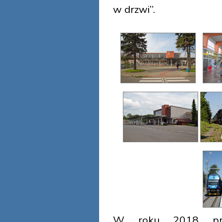
w drzwi”.
W roku 2018 prz