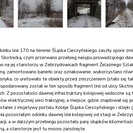
dcinku linii 170 na terenie Śląska Cieszyńskiego zaszły spore zm
 Skotnicką, czym przerwano przebieg nasypu prowadzącego dawni
na jej starotorzu w Zebrzydowicach fragment Żelaznego Szl
zną, zamontowano barierki oraz oznakowanie, wykorzystano rów
Asnyka, co uratowało te obiekty przed zniszczeniem (stało się ta
spodarowany został w ten sposób fragment linii od ulicy Skotnic
. Z pozostałości dawnej infrastruktury kolejowej widoczne są t
w elektrycznej sieci trakcyjnej, a miejsce, gdzie znajdował się 
stanie z inicjatywy portalu Koleje Śląska Cieszyńskiego i dzięki
Na pozostałym odcinku dawnej linii kolejowej od stacji w Zebrzy
tacji, a w dalszym przebiegu pozostało parę słupków kilometr
ą, a starotorze jest tu mocno zarośnięte.