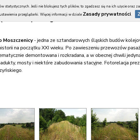
w statystycznych. Jeśli nie blokujesz tych plików, to zgadzasz się na ich użycie oraz z
Zasady prywatności
ustawienia przeglądarki. Więcej informacji w dziale
.
ląska Cieszyńskiego
lipi
do Moszczenicy
- jedna ze sztandarowych śląskich budów kolejow
istorii na początku XXI wieku. Po zawieszeniu przewozów pasaż
atycznie demontowana i rozkradana, a w obecnej chwili jedyną 
wiadukty, mosty i niektóre zabudowania stacyjne. Fotorelacja pre
szyńskiego.