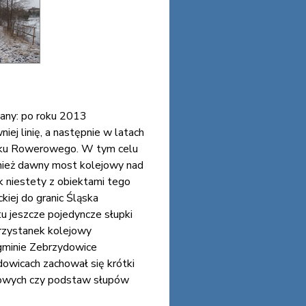
iany: po roku 2013
ej linię, a następnie w latach
aku Rowerowego. W tym celu
nież dawny most kolejowy nad
k niestety z obiektami tego
kiej do granic Śląska
u jeszcze pojedyncze słupki
przystanek kolejowy
 gminie Zebrzydowice
dowicach zachował się krótki
ażowych czy podstaw słupów