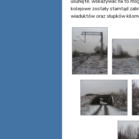
usunięte, wskazywać na to mogą
kolejowe zostały stamtąd zabr
wiaduktów oraz słupków kilomet