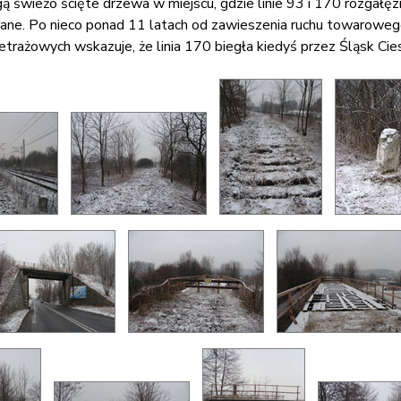
 świeżo ścięte drzewa w miejscu, gdzie linie 93 i 170 rozgałęz
ane. Po nieco ponad 11 latach od zawieszenia ruchu towarowego
rażowych wskazuje, że linia 170 biegła kiedyś przez Śląsk Cie