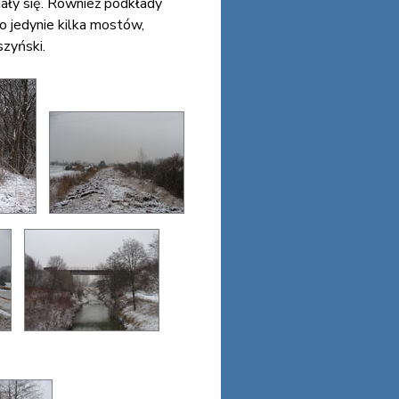
iały się. Również podkłady
 jedynie kilka mostów,
szyński.