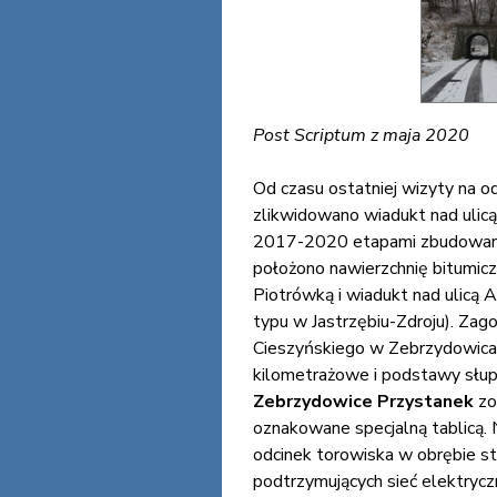
Post Scriptum z maja 2020
Od czasu ostatniej wizyty na o
zlikwidowano wiadukt nad ulicą
2017-2020 etapami zbudowano 
położono nawierzchnię bitumic
Piotrówką i wiadukt nad ulicą 
typu w Jastrzębiu-Zdroju). Zago
Cieszyńskiego w Zebrzydowicach
kilometrażowe i podstawy słupó
Zebrzydowice Przystanek
zo
oznakowane specjalną tablicą. 
odcinek torowiska w obrębie s
podtrzymujących sieć elektryczn