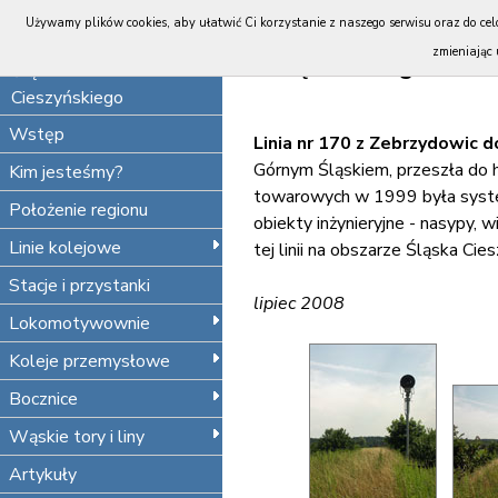
Portal
Używamy plików cookies, aby ułatwić Ci korzystanie z naszego serwisu oraz do celó
Koleje
zmieniając 
Linią 170 do granic Ś
Śląska
Cieszyńskiego
Wstęp
Linia nr 170 z Zebrzydowic 
Górnym Śląskiem, przeszła do h
Kim jesteśmy?
towarowych w 1999 była system
Położenie regionu
obiekty inżynieryjne - nasypy, 
Linie kolejowe
tej linii na obszarze Śląska Cie
Stacje i przystanki
lipiec 2008
Lokomotywownie
Koleje przemysłowe
Bocznice
Wąskie tory i liny
Artykuły