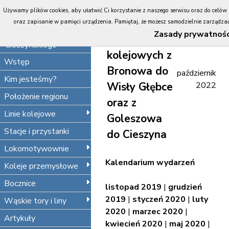
Portal
Używamy plików cookies, aby ułatwić Ci korzystanie z naszego serwisu oraz do celów st
Koleje
Rewitalizacja
oraz zapisanie w pamięci urządzenia. Pamiętaj, że możesz samodzielnie zarządzać 
Śląska
Zasady prywatnośc
linii
Cieszyńskiego
kolejowych z
Wstęp
Bronowa do
październik
Kim jesteśmy?
Wisły Głębce
2022
Położenie regionu
oraz z
Linie kolejowe
Goleszowa
Stacje i przystanki
do Cieszyna
Lokomotywownie
Kalendarium wydarzeń
Koleje przemysłowe
Bocznice
listopad 2019
|
grudzień
2019
|
styczeń 2020
|
luty
Wąskie tory i liny
2020
|
marzec 2020
|
Artykuły
kwiecień 2020
|
maj 2020
|