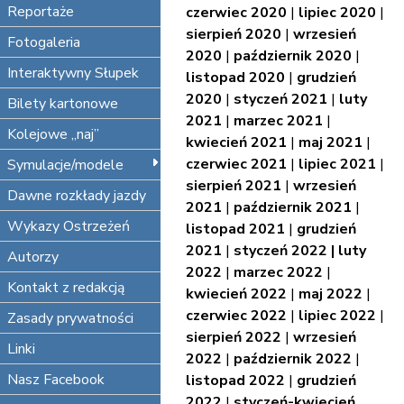
Reportaże
czerwiec 2020
|
lipiec 2020
|
sierpień 2020
|
wrzesień
Fotogaleria
2020
|
październik 2020
|
Interaktywny Słupek
listopad 2020
|
grudzień
2020
|
styczeń 2021
|
luty
Bilety kartonowe
2021
|
marzec 2021
|
Kolejowe „naj”
kwiecień 2021
|
maj 2021
|
czerwiec 2021
|
lipiec 2021
|
Symulacje/modele
sierpień 2021
|
wrzesień
Dawne rozkłady jazdy
2021
|
październik 2021
|
Wykazy Ostrzeżeń
listopad 2021
|
grudzień
2021
|
styczeń 2022 |
luty
Autorzy
2022
|
marzec 2022
|
Kontakt z redakcją
kwiecień 2022
|
maj 2022
|
czerwiec 2022
|
lipiec 2022
|
Zasady prywatności
sierpień 2022
|
wrzesień
Linki
2022
|
październik 2022
|
Nasz Facebook
listopad 2022
|
grudzień
2022
|
styczeń-kwiecień