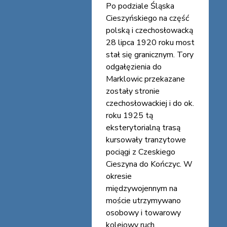
Po podziale Śląska
Cieszyńskiego na część
polską i czechosłowacką
28 lipca 1920 roku most
stał się granicznym. Tory
odgałęzienia do
Marklowic przekazane
zostały stronie
czechosłowackiej i do ok.
roku 1925 tą
eksterytorialną trasą
kursowały tranzytowe
pociągi z Czeskiego
Cieszyna do Kończyc. W
okresie
międzywojennym na
moście utrzymywano
osobowy i towarowy
kolejowy ruch