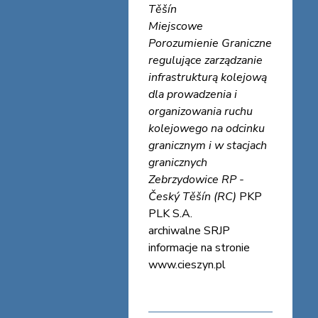
Těšín
Miejscowe
Porozumienie Graniczne
regulujące zarządzanie
infrastrukturą kolejową
dla prowadzenia i
organizowania ruchu
kolejowego na odcinku
granicznym i w stacjach
granicznych
Zebrzydowice RP -
Český Těšín (RC)
PKP
PLK S.A.
archiwalne SRJP
informacje na stronie
www.cieszyn.pl