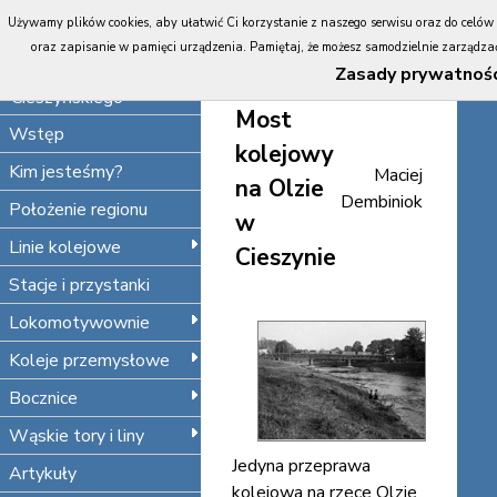
Portal
Używamy plików cookies, aby ułatwić Ci korzystanie z naszego serwisu oraz do celów st
Koleje
HISTORIA
oraz zapisanie w pamięci urządzenia. Pamiętaj, że możesz samodzielnie zarządzać 
Śląska
INFRASTRUKTURA
Zasady prywatnośc
Cieszyńskiego
Most
Wstęp
kolejowy
Kim jesteśmy?
Maciej
na Olzie
Dembiniok
Położenie regionu
w
Linie kolejowe
Cieszynie
Stacje i przystanki
Lokomotywownie
Koleje przemysłowe
Bocznice
Wąskie tory i liny
Jedyna przeprawa
Artykuły
kolejowa na rzece Olzie