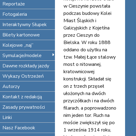
Reportaże
w Cieszynie powstała
podczas budowy Kolei
Fotogaleria
Miast Śląskich i
Interaktywny Słupek
Galicyjskich z Kojetína
Bilety kartonowe
przez Cieszyn do
Bielska. W roku 1888
Kolejowe „naj”
oddano do użytku na
Symulacje/modele
tzw. Małej Łące stalowy
most o nitowanej,
Dawne rozkłady jazdy
kratownicowej
Wykazy Ostrzeżeń
konstrukcji. Składał się
on z trzech przęseł
Autorzy
ułożonych na dwóch
Kontakt z redakcją
przyczółkach i na dwóch
Zasady prywatności
filarach, a poprowadzono
nim jeden tor. Ruch na
Linki
moście zwiększył się po
Nasz Facebook
1 września 1914 roku,