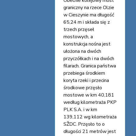
Obecnie kolejowy most
graniczny na rzece Olzie
w Cieszynie ma długość
65,24 m i składa się z
trzech przęseł
mostowych, a
konstrukcja nośna jest
ułożona na dwóch
przyczółkach i na dwóch
filarach. Granica państwa
przebiega środkiem
koryta rzeki i przecina
środkowe przęsło
mostowe w km 40,181
według kilometraża PKP
PLK S.A. i w km
139,112 wg kilometraża
SŽDC. Przęsło to o
długości 21 metrów jest