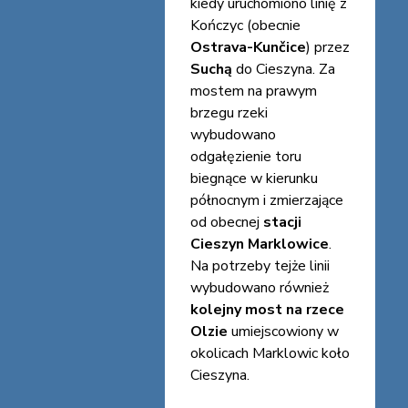
kiedy uruchomiono linię z
Kończyc (obecnie
Ostrava-Kunčice
) przez
Suchą
do Cieszyna. Za
mostem na prawym
brzegu rzeki
wybudowano
odgałęzienie toru
biegnące w kierunku
północnym i zmierzające
od obecnej
stacji
Cieszyn Marklowice
.
Na potrzeby tejże linii
wybudowano również
kolejny most na rzece
Olzie
umiejscowiony w
okolicach Marklowic koło
Cieszyna.