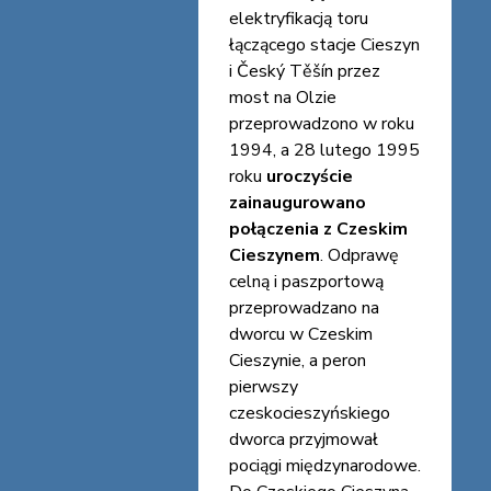
elektryfikacją toru
łączącego stacje Cieszyn
i Český Těšín przez
most na Olzie
przeprowadzono w roku
1994, a 28 lutego 1995
roku
uroczyście
zainaugurowano
połączenia z Czeskim
Cieszynem
. Odprawę
celną i paszportową
przeprowadzano na
dworcu w Czeskim
Cieszynie, a peron
pierwszy
czeskocieszyńskiego
dworca przyjmował
pociągi międzynarodowe.