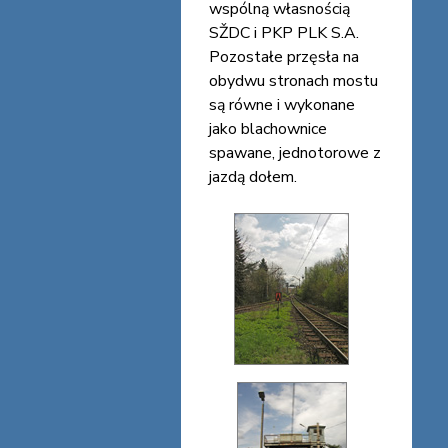
wspólną własnością
SŽDC i PKP PLK S.A.
Pozostałe przęsła na
obydwu stronach mostu
są równe i wykonane
jako blachownice
spawane, jednotorowe z
jazdą dołem.