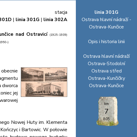
stacja
linia 301G
 301D
|
linia 301G
|
linia 302A
Ostrava hlavní nádraží -
Ostrava-Kunčice
unčice nad Ostravicí
(1925-1939)
Opis i historia linii
1950-)
Ostrava hlavní nádraží
Ostrava-Stodolní
 obecnie
Ostrava střed
ragmentu
Ostrava-Kunčičky
u dworca
Ostrava-Kunčice
oniec jej
owarowej
km
7
805
znego Nowej Huty im. Klementa
 Kończyc i Bartowic. W połowie