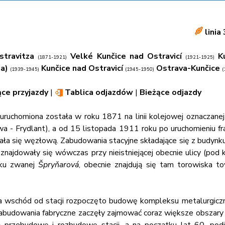
linia
stravitza
Velké Kunčice nad Ostravicí
K
(1871-1921)
(1921-1925)
a)
Kunčice nad Ostravicí
Ostrava-Kunčice
(1939-1945)
(1945-1950)
(
ące przyjazdy
|
Tablica odjazdów
|
Bieżące odjazdy
uruchomiona została w roku 1871 na linii kolejowej oznaczanej
a - Frydlant), a od 15 listopada 1911 roku po uruchomieniu f
tała się węzłową. Zabudowania stacyjne składające się z budynk
najdowały się wówczas przy nieistniejącej obecnie ulicy (pod k
eku zwanej
Špryňarová
, obecnie znajdują się tam torowiska t
na wschód od stacji rozpoczęto budowę kompleksu metalurgic
 zabudowania fabryczne zaczęły zajmować coraz większe obszary