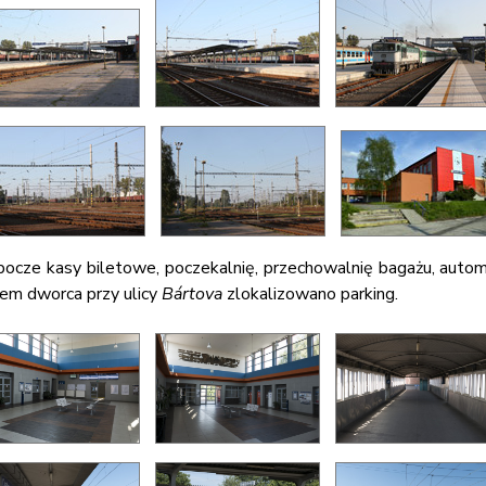
obocze kasy biletowe, poczekalnię, przechowalnię bagażu, auto
iem dworca przy ulicy
Bártova
zlokalizowano parking.