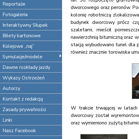
lat 50. rozpoczęto gruntown
Reportaże
dworcowego oraz peronów. Pod
Fotogaleria
kolonię robotniczą zlokalizow
budynek dworcowy prócz częś
Interaktywny Słupek
szaletami, mieścił pomieszc
Bilety kartonowe
nawierzchnią bitumiczną oraz
stacją wybudowano tunel dla pi
Kolejowe „naj”
również znacznie torowiska um
Symulacje/modele
Dawne rozkłady jazdy
Wykazy Ostrzeżeń
Autorzy
Kontakt z redakcją
W trakcie trwającej w latach 
Zasady prywatności
dworcowy został wyremontowa
Linki
oraz wymieniono zużytą bitum
Nasz Facebook