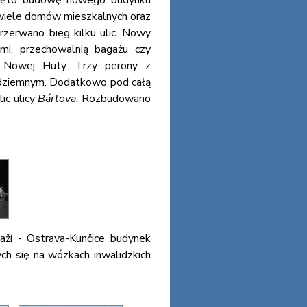
odjęto budowę nowego budynku
wiele domów mieszkalnych oraz
rzerwano bieg kilku ulic. Nowy
mi, przechowalnią bagażu czy
by Nowej Huty. Trzy perony z
adziemnym. Dodatkowo pod całą
ic ulicy
Bártova
. Rozbudowano
raží - Ostrava-Kunčice budynek
 się na wózkach inwalidzkich