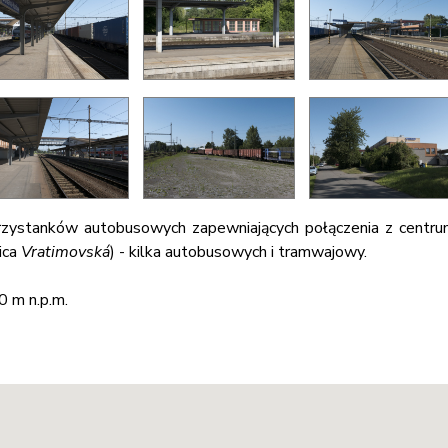
przystanków autobusowych zapewniających połączenia z centru
lica
Vratimovská
) - kilka autobusowych i tramwajowy.
0 m n.p.m.