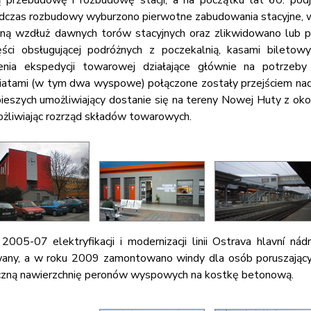
ą przebudowę i rozbudowę stacji, a na początku lat 60. p
czas rozbudowy wyburzono pierwotne zabudowania stacyjne, 
aną wzdłuż dawnych torów stacyjnych oraz zlikwidowano lub p
ci obsługującej podróżnych z poczekalnią, kasami biletowy
zenia ekspedycji towarowej działające głównie na potrze
 wiatami (w tym dwa wyspowe) połączone zostały przejściem n
eszych umożliwiający dostanie się na tereny Nowej Huty z okol
ożliwiając rozrząd składów towarowych.
2005-07 elektryfikacji i modernizacji linii Ostrava hlavní nád
ny, a w roku 2009 zamontowano windy dla osób poruszających
iczną nawierzchnię peronów wyspowych na kostkę betonową.