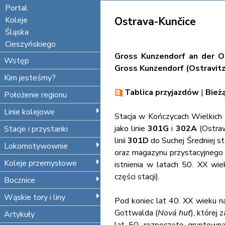
Portal
Koleje
Ostrava-Kunčice
Śląska
Cieszyńskiego
Gross Kunzendorf an der O
Wstęp
Gross Kunzendorf (Ostravitz
Kim jesteśmy?
Tablica przyjazdów
|
Bież
Położenie regionu
Linie kolejowe
Stacja w Kończycach Wielkich 
jako linie
301G
i
302A
(Ostraw
Stacje i przystanki
linii
301D
do Suchej Średniej s
Lokomotywownie
oraz magazynu przystacyjnego z
Koleje przemysłowe
istnienia w latach 50. XX wi
części stacji).
Bocznice
Wąskie tory i liny
Pod koniec lat 40. XX wieku 
Gottwalda (
Nová huť
), której
Artykuły